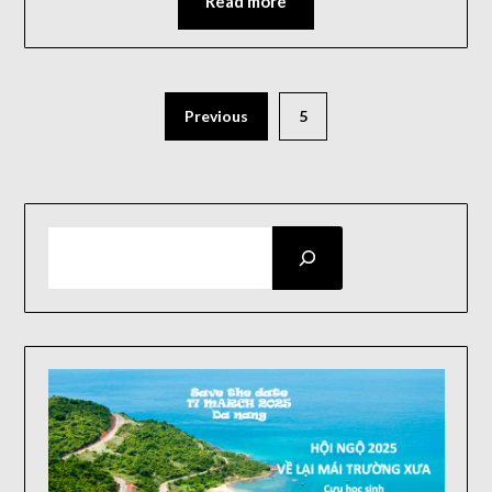
Read more
Posts
Previous
5
pagination
SEARCH