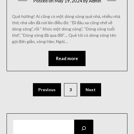
Posted on
May 19, 2024
by
Admin
Quê hương! Ai cũng có một dòng sông quê nhà, nhiều nhà
thơ, nhà văn đã nói lên điều đó: “Đi đâu xa cũng nhớ về
dòng sông”, rồi ” Khóc một dòng sông”, “Dòng sông tuổi
thơ”, “Dòng sông đã qua đời”… Quê tôi có dòng sông tên
gọi đơn giản, sông Hàn. Ngôi…
Read more
Posts
Previous
3
Next
pagination
SEARCH